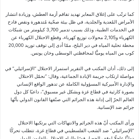
كما ترتّب على إغلاق المعابر تهديد تفاقم أزمة العطش، وزيادة انتشار
الأمراض المُعدية والجلدية، في ظل بيئة صحّية مُتدهورة ونقص فادح
في الخدمات الطبية، وذلك بسبب تدمير 3,700 كيلومتر من شبكات
الكهرباء و2,105 محولات توزيع كهرباء، وقطع الاحتلال الكهرباء عن
محطة تحلية المياه في دير البلح، ممّا أدى إلى توقف توريد 20,000
كوب من المياه يوميًّا لمحافظتي الوسطى وخان يونس.
إلى ذلك، أدان المكتب في التقرير استمرار الاحتلال “الإسرائيلي” في
مواصلة ارتكاب جريمة الإبادة الجماعية، وقال: “نحمّل الاحتلال
والإدارة الأميركية المسؤولية الكاملة عن تدهور الواقع الإنساني
بصورة كارثية في قطاع غزة وبشكل غير مسبوق”، داعيًا كل دول
العالم الحرّ إلى إدانة هذه الجرائم التي صنّفها القانون الدولي بأنّها
جرائم ضد الإنسانية.
ورأى المكتب أنّ هذه الجرائم والانتهاكات التي يرتكبها الاحتلال
“الإسرائيلي” ضد الشعب الفلسطيني في قطاع غزة، تتطلب تحركًا
دوليًّا عاجلًا لوقف الحصار فورًا وإلزام الاحتلال بالقانون الدولي