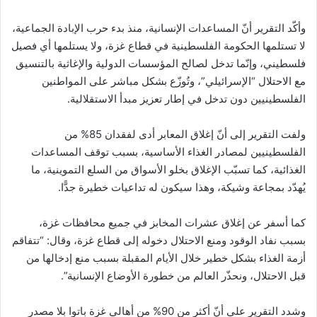
وأكّد التقرير أنّ المساعدات الإنسانية، منذ بدء حرب الإبادة الجماعية،
لا تستلمها الحكومة الفلسطينية في قطاع غزة، ولا يستلمها أي فصيل
فلسطيني، وإنّما تدخل لصالح المؤسسات الدولية والإغاثية بالتنسيق
مع الاحتلال “الإسرائيلي”، وتُوزّع بشكل مباشر على المواطنين
الفلسطينيين دون تدخل في إطار تعزيز مبدأ الاستقلالية.
ولفت التقرير إلى أنّ إغلاق المعابر أدى لفقدان 85% من
الفلسطينيين لمصادر الغذاء الأساسية، بسبب توقف المساعدات
الغذائية، كما تسبّب الإغلاق بخلو الأسواق من السلع التموينية، ما
يُهدّد بمجاعة وشيكة، وهذا سيكون له تداعيات خطيرة جدًّا.
كما أسفر عن إغلاق عشرات المخابز في جميع محافظات غزة،
بسبب نفاد الوقود ومنع الاحتلال دخوله إلى قطاع غزة، وقال: “تتفاقم
أزمة الغذاء بشكل خطير خلال الأيام المقبلة بسبب منع إدخالها من
قبل الاحتلال، ونحذّر العالم من خطورة الأوضاع الإنسانية”.
وشدد التقرير على أنّ أكثر من 90% من أهالي غزة باتوا بلا مصدر