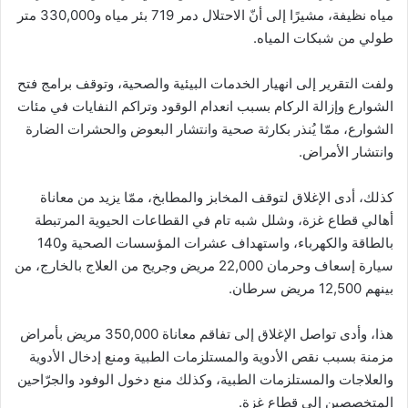
مياه نظيفة، مشيرًا إلى أنّ الاحتلال دمر 719 بئر مياه و330,000 متر
طولي من شبكات المياه.
ولفت التقرير إلى انهيار الخدمات البيئية والصحية، وتوقف برامج فتح
الشوارع وإزالة الركام بسبب انعدام الوقود وتراكم النفايات في مئات
الشوارع، ممّا يُنذر بكارثة صحية وانتشار البعوض والحشرات الضارة
وانتشار الأمراض.
كذلك، أدى الإغلاق لتوقف المخابز والمطابخ، ممّا يزيد من معاناة
أهالي قطاع غزة، وشلل شبه تام في القطاعات الحيوية المرتبطة
بالطاقة والكهرباء، واستهداف عشرات المؤسسات الصحية و140
سيارة إسعاف وحرمان 22,000 مريض وجريح من العلاج بالخارج، من
بينهم 12,500 مريض سرطان.
هذا، وأدى تواصل الإغلاق إلى تفاقم معاناة 350,000 مريض بأمراض
مزمنة بسبب نقص الأدوية والمستلزمات الطبية ومنع إدخال الأدوية
والعلاجات والمستلزمات الطبية، وكذلك منع دخول الوفود والجرّاحين
المتخصصين إلى قطاع غزة.