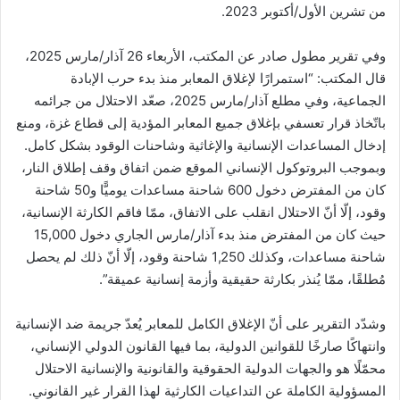
من تشرين الأول/أكتوبر 2023.
وفي تقرير مطول صادر عن المكتب، الأربعاء 26 آذار/مارس 2025،
قال المكتب: “استمرارًا لإغلاق المعابر منذ بدء حرب الإبادة
الجماعية، وفي مطلع آذار/مارس 2025، صعّد الاحتلال من جرائمه
باتّخاذ قرار تعسفي بإغلاق جميع المعابر المؤدية إلى قطاع غزة، ومنع
إدخال المساعدات الإنسانية والإغاثية وشاحنات الوقود بشكل كامل.
وبموجب البروتوكول الإنساني الموقع ضمن اتفاق وقف إطلاق النار،
كان من المفترض دخول 600 شاحنة مساعدات يوميًّا و50 شاحنة
وقود، إلّا أنّ الاحتلال انقلب على الاتفاق، ممّا فاقم الكارثة الإنسانية،
حيث كان من المفترض منذ بدء آذار/مارس الجاري دخول 15,000
شاحنة مساعدات، وكذلك 1,250 شاحنة وقود، إلّا أنّ ذلك لم يحصل
مُطلقًا، ممّا يُنذر بكارثة حقيقية وأزمة إنسانية عميقة”.
وشدّد التقرير على أنّ الإغلاق الكامل للمعابر يُعدّ جريمة ضد الإنسانية
وانتهاكًا صارخًا للقوانين الدولية، بما فيها القانون الدولي الإنساني،
محمّلًا هو والجهات الدولية الحقوقية والقانونية والإنسانية الاحتلال
المسؤولية الكاملة عن التداعيات الكارثية لهذا القرار غير القانوني.