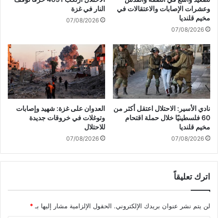
ق
"
وعشرات الإصابات والاعتقالات في
النار في غزة
م
ت
مخيم قلنديا
07/08/2026
ق
07/08/2026
ت
ل
أ
ك
ث
ر
م
ن
نادي الأسير: الاحتلال اعتقل أكثر من
العدوان على غزة: شهيد وإصابات
1
60 فلسطينيًا خلال حملة اقتحام
وتوغلات في خروقات جديدة
0
مخيم قلنديا
للاحتلال
3
07/08/2026
07/08/2026
ف
ل
س
اترك تعليقاً
ط
ي
ن
لن يتم نشر عنوان بريدك الإلكتروني.
الحقول الإلزامية مشار إليها بـ
*
ي
ي