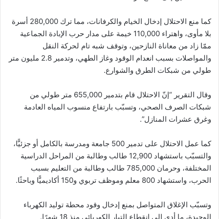
كما منع الاحتلال إدخال الخيام والكرفانات، مما ترك 280,000 أسرة
بلا مأوى، واهتراء 110,000 خيمة على مدار حرب الإبادة الجماعية
ممّا زاد من معاناة النازحين، وتوقف شبه تام لحركة النقل
والمواصلات بسبب انعدام الوقود وغاز الطهي، وتدمير 2.8 مليون متر
طولي من شبكات الطرق والشوارع.
وقال التقرير “إنّ الاحتلال قام بتدمير 655,000 متر طولي من
شبكات الصرف الصحي، وتسبّب بارتفاع منسوب المياه العادمة
وغرق عشرات المنازل”.
كما عمل الاحتلال على تدمير 500 جامعة ومدرسة بالكامل أو جزئيًّا،
والتسبّب باستشهاد 12,900 طالب وطالبة من المراحل الدراسية
المختلفة، وحرمان 785,000 طالب وطالبة من التعليم بسبب
الحرب، واستشهاد 800 معلم وموظف تربوي و150 أكاديميًّا وباحثًا.
وتسبّب الإغلاق المتواصل بمنع إدخال وقود محطة توليد الكهرباء
الوحيدة، ما أدى إلى انقطاع التيار الكهربائي منذ 18 شهرًا.