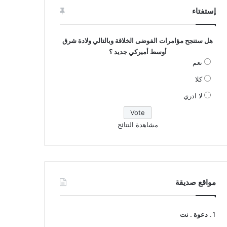
إستفتاء
هل ستنجح مؤامرات الفوضى الخلاقة وبالتالي ولادة شرق
أوسط أميركي جديد ؟
نعم
كلا
لا ادري
مشاهدة النتائج
مواقع صديقة
دعوة . نت