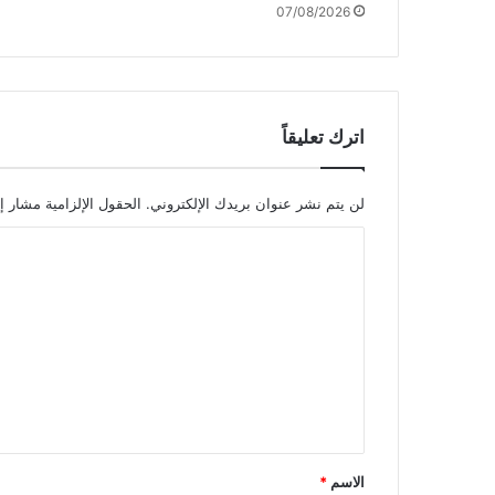
07/08/2026
ل
س
ب
ت
1
6
اترك تعليقاً
أ
ي
ا
لن يتم نشر عنوان بريدك الإلكتروني.
الحقول الإلزامية مشار إل
ر
ا
2
0
ل
2
ت
6
ع
ل
ي
ق
*
الاسم
*