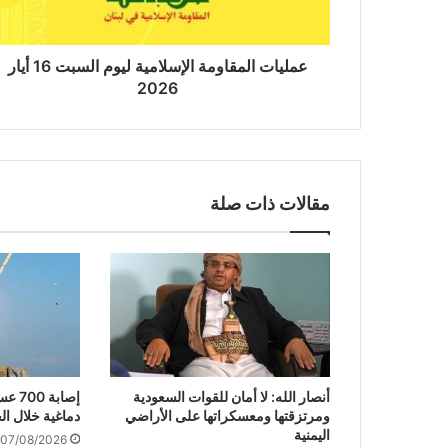
ا
ل
م
ق
عمليات المقاومة الإسلامية ليوم السبت 16 أيار
ا
2026
و
م
ة
ا
ل
مقالات ذات صلة
إ
س
ل
ا
م
ي
ة
ل
ي
أنصار الله: لا أمان للقوات السعودية
إصاب
و
ومرتزقتها ومعسكراتها على الأراضي
دماغية خلال ال
م
اليمنية
07/08/2026
ا