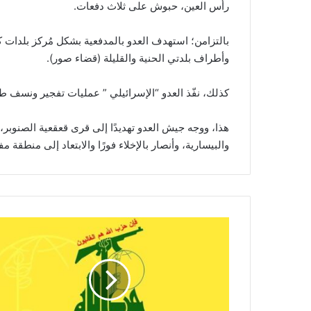
رأس العين، حبوش على ثلاث دفعات.
بالتزامن؛ استهدف العدو بالمدفعية بشكل مُركز بلدات 
وأطراف بلدتي الحنية والقليلة (قضاء صور).
كذلك، نفّذ العدو “الإسرائيلي ” عمليات تفجير ونسف طا
هذا، ووجه جيش العدو تهديدًا إلى قرى قعقعية الصنوبر، كوث
والبيسارية، وأنصار بالإخلاء فورًا والابتعاد إلى منطقة م
ع
م
ل
ي
ا
ت