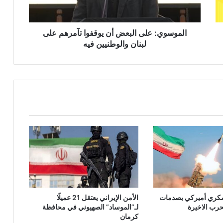
ي
:
ع
ل
الموسوي: على البعض أن يوقفوا تآمرهم على
ى
لبنان والوطنيين فيه
ا
ل
ب
ع
ض
أ
ن
ي
و
ق
ف
و
ا
ت
ة 700 عسكري أميركي بصدمات
الأمن الإيراني يعتقل 21 عميلًا
آ
حرب الاخيرة
لـ”الموساد” الصهيوني في محافظة
م
كرمان
ر