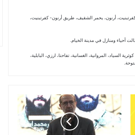
كفرتبنيت، أرنون، يحمر الشقيف، طريق أرنون- كفرتبنيت،
لت أحياء ومنازل في مدينة الخيام.
رية السياد، المروانية، الغسانية، تفاحتا، ارزي، البابلية،
فتوحة.
ا
ل
م
و
س
و