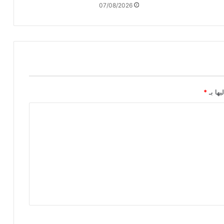
07/08/2026
ه
م
ع
ل
ى
ل
ب
ن
ا
يها بـ
*
ن
و
ا
ل
و
ط
ن
ي
ي
ن
ف
ي