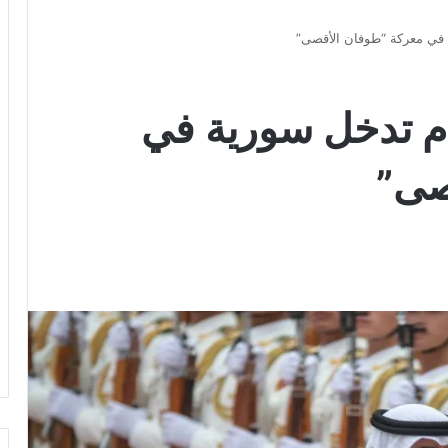
 في معركة “طوفان الأقصى”
دم تدخل سورية في
صى”