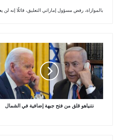
بالموازاة، رفض مسؤول إماراتي التعليق، قائلًا إنه لن يع
ن
ت
ن
ي
ا
ه
و
ق
ل
ق
نتنياهو قلق من فتح جبهة إضافية في الشمال
م
ن
ف
ت
ح