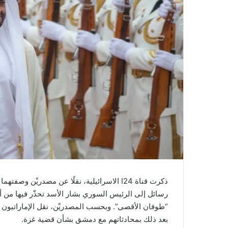
ذكرت قناة I24 الاسرائيلية، نقلًا عن مصدريْن 
رسائل إلى الرئيس السوري بشار الأسد تحذّر فيها من أ
“طوفان الأقصى”. وبحسب المصدريْن، نقل الإماراتيون ا
بعد ذلك بمحادثاتهم مع دمشق بشأن قضية غزة.