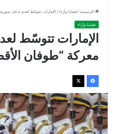
الرئيسية
/
قضايا وآراء
/
الإمارات تتوسّط لعدم تدخل سورية
قضايا وآراء
الإمارات تتوسّط لع
معركة “طوفان الأق
فيسبوك
‫X