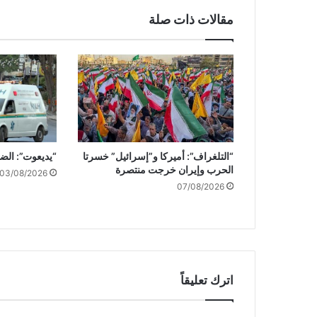
ج
مقالات ذات صلة
ب
ه
ة
إ
ض
ا
ف
ي
ة
“التلغراف”: أميركا و”إسرائيل” خسرتا
“يديعوت”: الض
ف
الحرب وإيران خرجت منتصرة
ي
03/08/2026
07/08/2026
ا
ل
ش
م
ا
ل
اترك تعليقاً