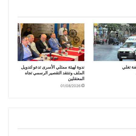
ن
ك
لّ
ه
ا
ش
ا
خ
ص
ة
فة تغلي
ندوة لهيئة ممثلي الأسرى تدعو لتدويل
ن
الملف وتنتقد التقصير الرسمي تجاه
ح
المعتقلين
و
01/08/2026
ح
د
و
د
ل
ب
ن
ا