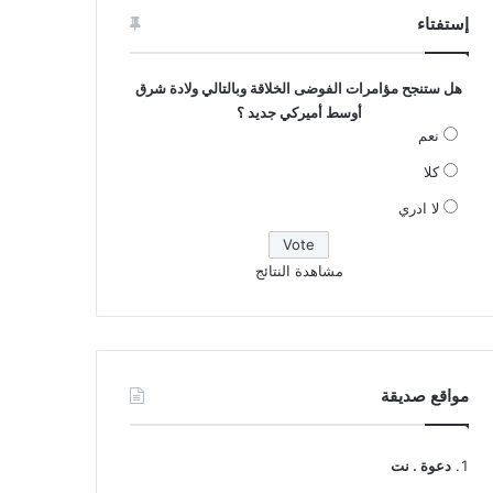
إستفتاء
هل ستنجح مؤامرات الفوضى الخلاقة وبالتالي ولادة شرق
أوسط أميركي جديد ؟
نعم
كلا
لا ادري
مشاهدة النتائج
مواقع صديقة
دعوة . نت