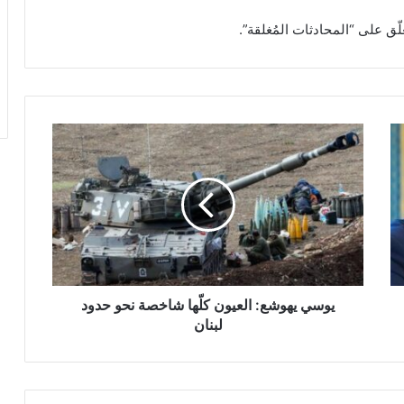
لّق على “المحادثات المُغلقة”.
ي
و
س
ي
ي
ه
و
ش
ع
:
يوسي يهوشع: العيون كلّها شاخصة نحو حدود
ا
لبنان‎
ل
ع
ي
و