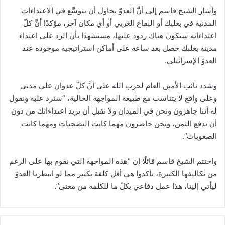
وأشار الشيخ قاسم إلى أنَّ العدوّ يحاول أن يتوسَّع في الاعتداءات
المدنية في بعلبك أو البقاع الغربي أو أي مكان آخر، مؤكدًا أنَّ كلّ
اعتداءاته سيكون هناك ردود عليها، مستشهدًا بأن الرد على اعتداء
مدينة بعلبك حصل بعد ساعة على أماكن استراتيجية موجودة عند
العدوّ الإسرائيلي.
وشدد نائب الأمين العام لحزب الله على أنَّ كلّ عدوان على مدني
وعلى واقع لا يتناسب مع طبيعة المواجهة الحالية، “سنرد عليه ونقول
له أننا جاهزون ونحن في الميدان ولا نقبل أن تزيد اعتداءاتك من دون
أن تدفع الثمن، ونحن حاضرون مهما كانت التضحيات ومهما كانت
الصعوبات”.
واختتم الشيخ قاسم قائلًا إن “هذه المواجهة التي نقوم بها على الرغم
من تكاليفها الكبيرة، تأكدوا هي أقل كلفة بكثير مما لو انتظرنا العدوّ
ليأتي إلينا، هذا عمل دفاعي بكلّ ما للكلمة من معنى”.