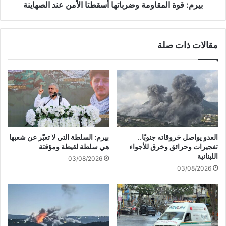
ا
ل
بيرم: قوة المقاومة وضرباتها أسقطتا الأمن عند الصهاينة
ل
م
لّ
ق
ب
ا
مقالات ذات صلة
ن
و
ا
م
ن
ة
ي
و
ة
ض
ع
ر
ل
ب
ى
ا
ط
ت
العدو يواصل خروقاته جنوبًا..
بيرم: السلطة التي لا تعبّر عن شعبها
ر
ه
تفجيرات وحرائق وخرق للأجواء
هي سلطة لقيطة ومؤقتة
ي
ا
اللبنانية
03/08/2026
ق
أ
03/08/2026
ا
س
ل
ق
ق
ط
د
ت
س
ا
د
ا