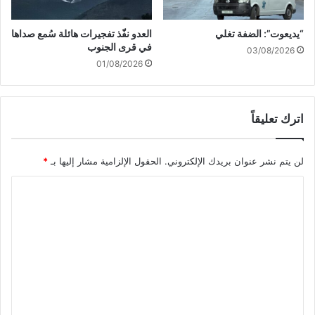
ل
ل
ي
أ
“يديعوت”: الضفة تغلي
العدو نفّذ تفجيرات هائلة سُمع صداها
ل
م
في قرى الجنوب
03/08/2026
ع
ن
01/08/2026
ل
ع
ى
ن
ا
د
ل
اترك تعليقاً
ا
و
ل
ح
ص
د
لن يتم نشر عنوان بريدك الإلكتروني.
الحقول الإلزامية مشار إليها بـ
*
ه
ة
ا
ا
ف
ي
ي
ن
ل
ل
ة
ت
ب
ن
ع
ا
ل
ن
ي
ق