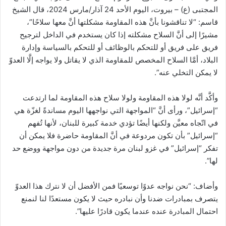
المجتبى (ع) – بيروت، اليوم الأحد 24 آذار/مارس 2024، قال الشيخ
قاسم: “لا تناقشونا بأنَّ هذه المقاومة مشكلتها أنَّ معها سلاحًا”،
مشيرًا إلى أنَّ السلاح مشكلته إذا كان يستخدم في الداخل لترجيح
فريق على فريق أو للتحكم بالوظائف أو للتحكم بالسياسة وإدارة
البلاد، أمَّا السلاح المخصص للمقاومة الذي لا يقاتل ولا يواجه إلَّا العدوّ
لا يمكن التخلي عنه”.
وأكَّد أنَّه لولا هذه المقاومة ولولا سلاح هذه المقاومة لما ارتدعت
“إسرائيل”، ورأى أنَّ “المواجهة التي نواجهها اليوم مساندةً لغزّة هي
في اتّجاه معيَّن ولكنها أيضًا تؤدي خدمة كبيرة للبنان، لأنها تُفهم
“إسرائيل” بأن تكون مردوعة في أنَّ المقاومة حاضرة فلا يمكن أن
تفكر “إسرائيل” في غزو لبنان مرة جديدة من دون مواجهة ووضع حد
لها”.
وأضاف: “نحن نواجه عدوًا توسعيًا فمن الأفضل أن لا نترك هذا العدوّ
يتصرف بمبادرات ضدنا وأن نبادره حيث لا يكون مستعدًا لنا لنمنع
احتمال المبادرة عنده عندما يكون قادرًا عليها”.