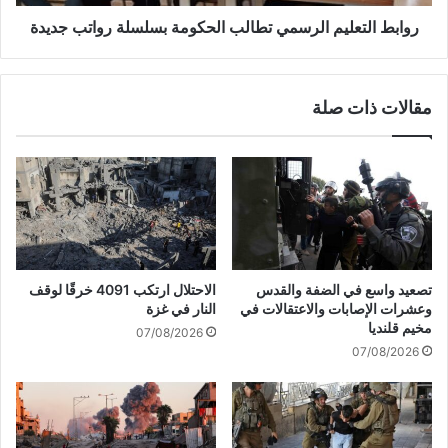
ب
ع
ا
ل
روابط التعليم الرسمي تطالب الحكومة بسلسلة رواتب جديدة
ق
ي
ي
م
ا
ا
مقالات ذات صلة
ن
ل
ل
ر
ت
س
د
م
مّ
ي
ر
ت
"
ط
إ
ا
س
ل
تصعيد واسع في الضفة والقدس
الاحتلال ارتكب 4091 خرقًا لوقف
ر
ب
وعشرات الإصابات والاعتقالات في
النار في غزة
ا
ا
مخيم قلنديا
07/08/2026
ئ
ل
07/08/2026
ي
ح
ل
ك
"
و
م
م
ا
ة