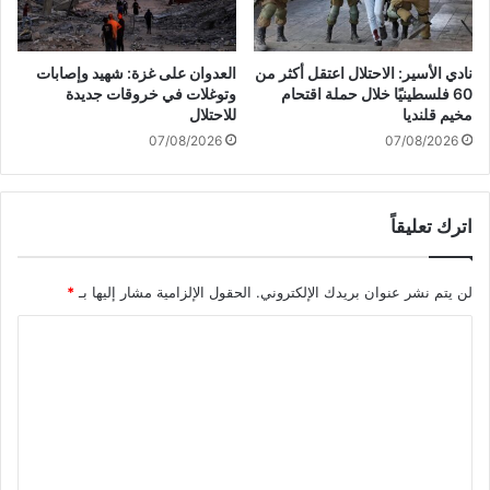
ب
ب
ق
س
ي
ل
نادي الأسير: الاحتلال اعتقل أكثر من
العدوان على غزة: شهيد وإصابات
م
س
60 فلسطينيًا خلال حملة اقتحام
وتوغلات في خروقات جديدة
ن
ل
مخيم قلنديا
للاحتلال
م
ة
07/08/2026
07/08/2026
د
ر
ي
و
ن
ا
اترك تعليقاً
ة
ت
غ
ب
ز
ج
لن يتم نشر عنوان بريدك الإلكتروني.
الحقول الإلزامية مشار إليها بـ
*
ة
د
ي
ا
د
ل
ة
ت
ع
ل