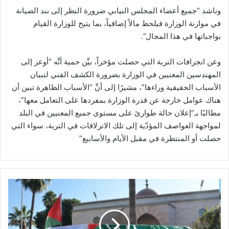
وناشد “جميع أعضاء المجلس النيابي ضرورة النظر إلى بند الصيانة
في موازنة الوزارة فيلحظ مالاً إضافياً، بما يتيح للوزارة القيام
بواجباتها في هذا المجال”.
وعن انجرافات التربة التي حصلت مؤخراً، بيَّن حمية أنَّه “أوعز إلى
المهندسين المعنيين في الوزارة بضرورة الكشف الفني لتبيان
الأسباب الحقيقية وراءها”، مشيرًا إلى أنَّ “الأسباب الظاهرة تبين أن
هناك عوامل خارجة عن قدرة الوزارة بمفردها على التعامل معها”،
مطالبًا بـ”إعلان حالة طوارئ على مستوى جميع المعنيين في البلد
لمواجهة العواصف المؤدّية إلى تلك الانزلاقات في التربة، سواء التي
حصلت أو المنتظرة في مقبل الأيام والأسابيع”
ح
ر
ك
ة
ح