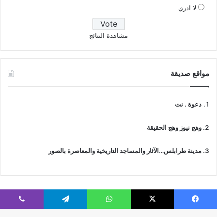
لا ادري
مشاهدة النتائج
مواقع صديقة
دعوة . نت
وهج نيوز وهج الحقيقة
مدينة طرابلس…الآثار والمساجد التاريخية والمعاصرة بالصور
فيسبوك
‫X
واتساب
تيلقرام
ڤايبر
© جميع الحقوق محفوظة 2026 | IslamicTawhid