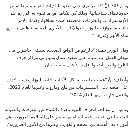
وتابع قائلاً: إنَّ “ذلك يسري على صعيد البلديات للقيام بدورها ضمن
حدود نطاق صلاحياتها، وذلك كي تتكامل مع ما تقوم به الوزارة على
الأوتوسترادات والطرقات المصنفة ضمن نطاقها، وكذلك الأمر
بالنسبة لموازنات الوزارات والإدارات الأخرى المعنية بتنظيف مجاري
مياه الأنهر وغيرها. ”
وقال الوزير حمية: “بالرغم من الواقع الصعب، سنبقى حاضرين في
ميدان العمل، ولا سيما على صعيد عمال ومياومي مراكز جرف
الثلوج والذين أضحوا أقل دخلاً على صعيد لبنان”.
وأضاف: إنَّ “عمليات الصيانة لكل الآليات التابعة للوزارة تمت، كذلك
على صعيد باقي المستلزمات من ملح ومازوت وغيرها للعام 2023،
والعمل جارٍ لتأمينها للعام 2024”.
وتابع: “إن معالجة انجراف التربة وجرف الثلوج عن الطرقات والصيانة
الملحة التي يتسبب عدم القيام بها بخطر على السلامة المرورية، هي
أمور لا تقل أهمية عن الصحة والكهرباء وغيرها من الأمور الضرورية”.