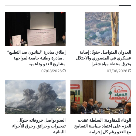
ح
ل
س
ه
ن
ج
ي
ا
ن
ه
ف
زٌ
ي
ل
ص
ص
العدوان المتواصل جنوبًا: إصابة
إطلاق مبادرة “لبنانيون ضد التطبيع”
ي
دِّ
عسكري في المنصوري والاحتلال
.. مبادرة وطنية جامعة لمواجهة
د
أ
يحرق محطة مياه شقرا
مشاريع العدو وداعميه
ا
ي
07/08/2026
07/08/2026
ع
د
و
ا
ن
ص
ه
ي
الوفاء للمقاومة: السلطة عقدت
العدو يواصل خروقاته جنوبًا..
و
العزم على اعتماد سياسة التسامح
تفجيرات وحرائق وخرق للأجواء
ن
مع العدو رغم كل إجرامه
اللبنانية