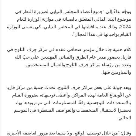
ووجَّه نداءً إلى “جميع أعضاء المجلس النيابي لضرورة النظر في
موضوع البند المالي المتعلق بالصيانة في موازنة الوزارة للعام
2024، وذلك عند مناقشتها في المجلس النيابي، كي يتسنى للوزارة
القيام بواجباتها في هذا المجال”.
كلام حمية جاء خلال مؤتمر صحافي عقده في مركز جرف الثلوج في
فاريا، بحضور مدير عام الطرق والمباني المهندس علي حبّ الله
وعدد من رؤساء مراكز جرف الثلوج والعمال المستخدمين
والمياومين فيها.
وبعد جولة على بعض مراكز جرف الثلوج، تحدث حمية من مركز فاريا
عن الأوضاع العامة لهذه المراكز، وأعطى توجيهاته بضرورة القيام
بالاستعدادات اللوجستية وفقًا للمستلزمات التي تم تزويدها بها،
تحضيرًا لاستقبال المنخفضات والعواصف المنتظرة في الموسم
الحالي.
وقال: “من خلال توصيف الواقع، ولا سيما بعد مرور العاصفة الأخيرة،