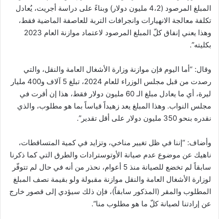
المبلغ المرصود (4،2 مليون دولار) وبناءً على دراسة أجريت، يُعادل
تكلفة معالجة الانهيارات وانجرافات التربة للعاصفة الماضية فقط،
وهذا يعني إنفاق كلّ المبلغ المرصود لاعتماد موازنة العام 2023
بكليته”.
وقال: “أما اليوم فإن موازنة وزارة الأشغال العامة والنقل، والتي
رصدت من قبل مجلس الوزراء للعام 2024، تبلغ 5 آلاف و400 مليار
ليرة، أي ما يعادل مبلغ الـ 60 مليون دولار فقط، هذا إن أقرت في
مجلس النواب. وهذا المبلغ يعد زهيداً قياساً بما هو مطلوب، والذي
نقدره بنحو 350 مليون دولار على أقل تقدير”.
وأضاف: “إننا في ظل تغيير مناخي، وتزايد في كمية المتساقطات،
ناهيك عن موضوع عدم صيانة الأوتوسترادات والطرق التي كما ذكرنا
سابقاً لم تخضع للصيانة منذ 5 أعوام، نحذر من أنه في حال لم تتوفّر
لوزارة الأشغال العامة والنقل موازنة مقبولة ولو بقيمة نصف المبلغ
المطلوب والمقر (المذكور سابقاً)، فإن ذلك سيؤدي إلى قصور خارج
عن إرادتنا لصيانة كلّ ما هو مطلوب منا”.