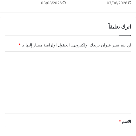
ي
03/08/2026
07/08/2026
.
.
و
اترك تعليقاً
إ
ذ
ا
لن يتم نشر عنوان بريدك الإلكتروني.
الحقول الإلزامية مشار إليها بـ
*
ت
ق
ا
دَّ
م
ل
ن
ت
ا
ع
ف
ل
ل
ا
ي
ع
و
ق
د
*
الاسم
*
ة
ل
ل