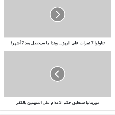
ا
و
ل
و
ا
7
ت
م
تناولوا 7 تمرات على الريق.. وهذا ما سيحصل بعد 7 أشهر!
ر
ا
م
ت
و
ع
ر
ل
ي
ى
ت
ا
ا
ل
ن
ر
ي
ي
ا
ق
س
موريتانيا ستطبق حكم الاعدام على المتهمين بالكفر
.
ت
.
ط