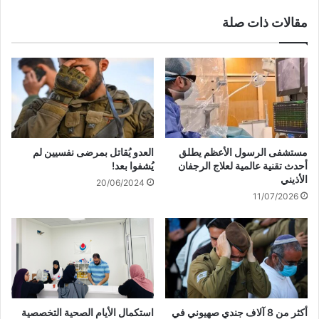
و
ب
مقالات ذات صلة
ه
ق
ذ
ح
ا
ك
م
م
ا
ا
س
ل
ي
ا
ح
ع
ص
د
مستشفى الرسول الأعظم يطلق
العدو يُقاتل بمرضى نفسيين لم
ل
ا
أحدث تقنية عالمية لعلاج الرجفان
يُشفوا بعد!
ب
م
الأذيني
20/06/2024
ع
ع
11/07/2026
د
ل
7
ى
أ
ا
ش
ل
ه
م
ر
ت
!
ه
م
أكثر من 8 آلاف جنديٍ صهيوني في
استكمال الأيام الصحية التخصصية