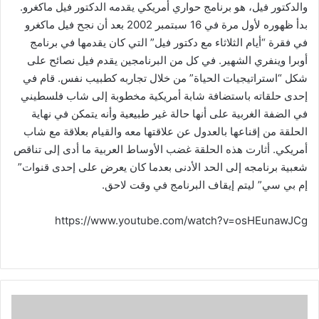
والدكتور فيل، هو برنامج حواري أمريكي يقدمه الدكتور فيل ماكغرو.
بدأ ظهوره لأول مرة في 16 سبتمبر 2002 بعد أن نجح فيل ماكغرو
في فقرة “أيام الثلاثاء مع دكتور فيل” التي كان يقدمها في برنامج
أوبرا وينفري الشهير. في كل من البرنامجين يقدم فيل نصائح على
شكل “استراتيجيات الحياة” من خلال تجاربه كطبيب نفس. قام في
إحدى حلقاته باستضافة شابة أمريكية مخطوبة إلى شاب فلسطيني
في الضفة الغربية على أنها حالة غير طبيعية وأنه يتمكن في نهاية
الحلقة من إقناعها بالعدول عن علاقتها معه والقيام بعلاقة مع شاب
أمريكي. أثارت هذه الحلقة غضب الأوساط العربية ما أدى إلى تناقص
شعبية برنامجه إلى الحد الأدنى بعدما كان يعرض على إحدى قنوات”
إم بي سي” ليتم إيقاف البرنامج في وقت لاحق.
https://www.youtube.com/watch?v=osHEunawJCg
ت
ن