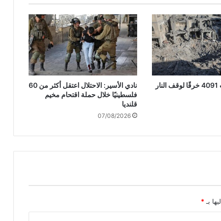
ا
ل
ج
ي
ش
"
ا
ل
الاحتلال ارتكب 4091 خرقًا لوقف النار
نادي الأسير: الاحتلال اعتقل أكثر من 60
إ
فلسطينيًا خلال حملة اقتحام مخيم
س
قلنديا
ر
07/08/2026
ا
ئ
ي
ل
ي
"
ل
م
ع
يها بـ
*
ا