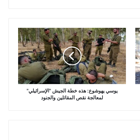
ي
و
س
ي
ي
ه
و
ش
و
ع
يوسي يهوشوع: هذه خطة الجيش "الإسرائيلي"
:
لمعالجة نقص المقاتلين والجنود
ه
ذ
ه
خ
ط
ة