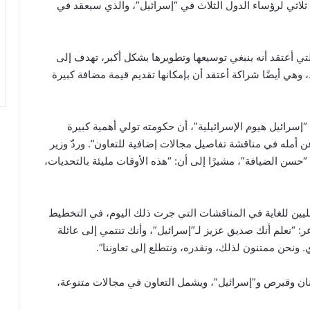
اء ثلاثي لرؤساء الدول الثلاث في “إسرائيل”، والذي سيعقد في
تي أعتقد أنه ينبغي توسيعها وتطويرها بشكل أكبر، تهدف إلى
هي أيضًا شراكة أعتقد أن بإمكانها تقديم قيمة مضافة كبيرة
“إسرائيل هيوم الإسرائيلية”، أن حكومته تولي أهمية كبيرة
عن أمله في مناقشة تفاصيل مجالات إضافية للتعاون”. وردّ وزير
“حسن الضيافة”، مشيرًا إلى أن: “هذه الأوقات مليئة بالتحديات،
 عمليين للغاية في المناقشات التي جرت ذلك اليوم، في التخطيط
 “نعلم أنك صديق عزيز لـ”إسرائيل”، وأنك تنتمي إلى عائلة
ونحن ممتنون لذلك، ونقدره، ونتطلع إلى تعاوننا”.
اليونان وقبرص و”إسرائيل”، ويشمل التعاون في مجالات متنوعة،