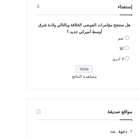
إستفتاء
هل ستنجح مؤامرات الفوضى الخلاقة وبالتالي ولادة شرق
أوسط أميركي جديد ؟
نعم
كلا
لا ادري
مشاهدة النتائج
مواقع صديقة
دعوة . نت