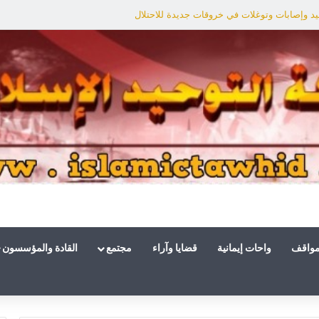
د وإصابات وتوغلات في خروقات جديدة للاحتلال
مواقف
واحات إيمانية
قضايا وآراء
مجتمع
القادة والمؤسسون