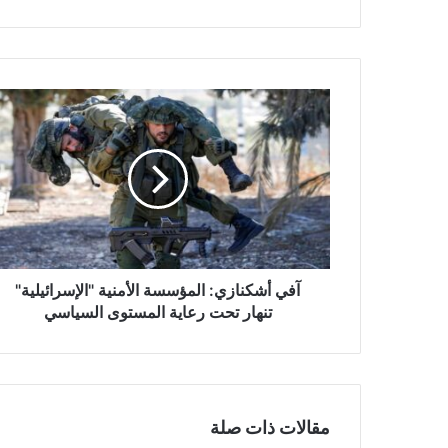
آ
ف
ي
أ
ش
ك
ن
ا
ز
ي
آفي أشكنازي: المؤسسة الأمنية "الإسرائيلية"
:
تنهار تحت رعاية المستوى السياسي
ا
ل
م
ؤ
س
مقالات ذات صلة
س