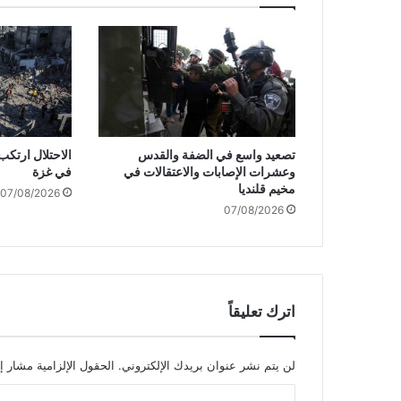
ة
ا
ل
أ
م
ن
ي
ة
تصعيد واسع في الضفة والقدس
"
وعشرات الإصابات والاعتقالات في
في غزة
ا
مخيم قلنديا
07/08/2026
ل
07/08/2026
إ
س
ر
ا
ئ
ي
اترك تعليقاً
ل
ي
ة
لن يتم نشر عنوان بريدك الإلكتروني.
الحقول الإلزامية مشار إل
"
ا