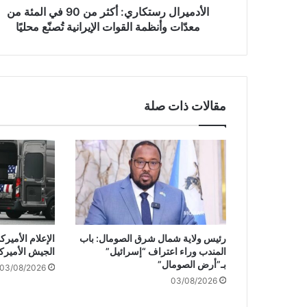
ر
الأدميرال رستكاري: أكثر من 90 في المئة من
س
معدّات وأنظمة القوات الإيرانية تُصنّع محليًا
ت
ك
ا
ر
ي
مقالات ذات صلة
:
أ
ك
ث
ر
م
ن
9
0
رئيس ولاية شمال شرق الصومال: باب
الإعلام الأمي
ف
المندب وراء اعتراف “إسرائيل”
الجيش الأميرك
ي
بـ”أرض الصومال”
03/08/2026
ا
03/08/2026
ل
م