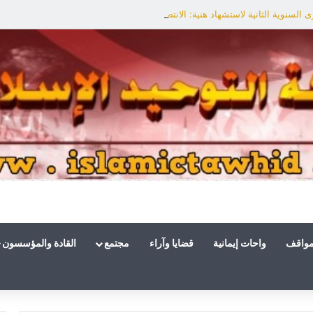
السنوية الثانية لاستشهاد هنية: الانتصار لفلسطين أقرب
مواقف
واحات إيمانية
قضايا وآراء
مجتمع
القادة والمؤسسون