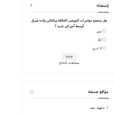
إستفتاء
هل ستنجح مؤامرات الفوضى الخلاقة وبالتالي ولادة شرق
أوسط أميركي جديد ؟
نعم
كلا
لا ادري
مشاهدة النتائج
مواقع صديقة
دعوة . نت