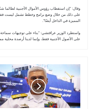
وقال: “إن استقطاب رؤوس الأموال الأجنبية لطالما شكّل 
على ذلك من خلال وضع برامج وخطط تشمل ليست فقط ال
المميزة في الداخل أيضًا”.
واستطرد الوزير عراقتشي: “بناء على توجيهات سماحة قائد
على الأصول الأجنبية فقط، وإنما لدينا أرصدة محلية ممي
ا
ل
أ
د
م
ي
ر
ا
ل