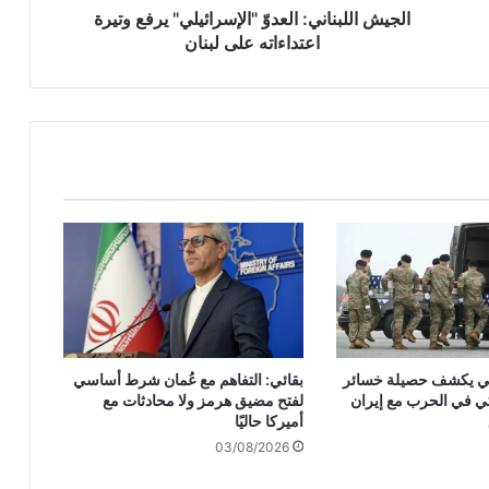
ن
الجيش اللبناني: العدوّ "الإسرائيلي" يرفع وتيرة
ا
اعتداءاته على لبنان
ن
ي
:
ا
ل
ع
د
وّ
"
ا
ل
إ
س
ر
ركي يكشف حصيلة خسائر
بقائي: التفاهم مع عُمان شرط أساسي
ا
ي في الحرب مع إيران
لفتح مضيق هرمز ولا محادثات مع
ئ
أميركا حاليًا
ي
03/08/2026
ل
ي