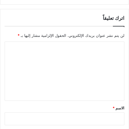
c
ا
e
ل
l
اترك تعليقاً
ع
l
د
t
و
لن يتم نشر عنوان بريدك الإلكتروني.
الحقول الإلزامية مشار إليها بـ
*
y
ف
p
ي
ا
e
ت
i
ح
ل
d
ق
ت
e
ي
ع
n
ق
t
أ
ل
i
ه
ي
f
د
i
ا
ق
e
ف
*
الاسم
*
r
ه
简
ا
书
ل
ا