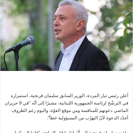
أعلن رئيس تيار المردة، الوزير السابق سليمان فرنجية، استمراره
في الترشّح لرئاسة الجمهورية اللبنانية، مشيرًا إلى أنّه “في 9 حزيران
الماضي دعوتهم للمنافسة ومن موقع القوّة، واليوم رغم الظروف
أجدّد الدعوة لأنّ التهرّب من المسؤولية خطأ”.
ولفت سليمان فرنجية إلى أنّه إذا ما قرّر التراجع، “فإننا لا يمكننا