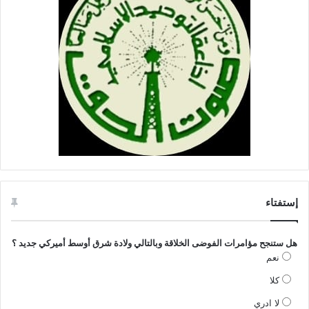
إستفتاء
هل ستنجح مؤامرات الفوضى الخلاقة وبالتالي ولادة شرق أوسط أميركي جديد ؟
نعم
كلا
لا ادري