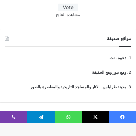
مشاهدة النتائج
مواقع صديقة
دعوة . نت
وهج نيوز وهج الحقيقة
مدينة طرابلس…الآثار والمساجد التاريخية والمعاصرة بالصور
فيسبوك
‫X
واتساب
تيلقرام
ڤايبر
© جميع الحقوق محفوظة 2026 | IslamicTawhid