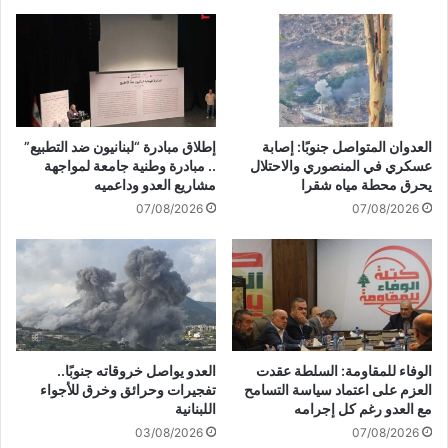
a
ا
p
ل
o
ص
r
ا
t
ر
a
خ
b
ع
العدوان المتواصل جنوبًا: إصابة
إطلاق مبادرة “لبنانيون ضد التطبيع”
l
ل
عسكري في المنصوري والاحتلال
.. مبادرة وطنية جامعة لمواجهة
e
ى
يحرق محطة مياه شقرا
مشاريع العدو وداعميه
a
ا
07/08/2026
07/08/2026
n
ل
d
ي
f
م
a
ن
s
ن
t
ت
s
ي
i
ج
الوفاء للمقاومة: السلطة عقدت
العدو يواصل خروقاته جنوبًا..
n
ة
العزم على اعتماد سياسة التسامح
تفجيرات وحرائق وخرق للأجواء
g
ف
مع العدو رغم كل إجرامه
اللبنانية
l
ش
03/08/2026
07/08/2026
e
ل