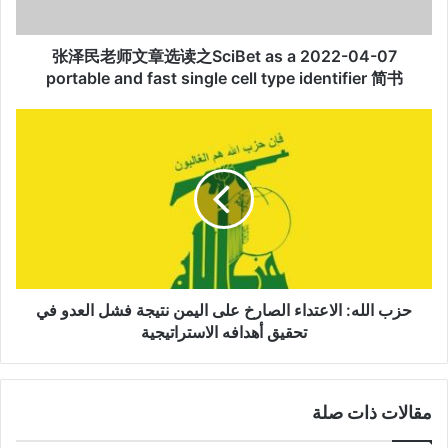
-
0
2022-04-07 张泽民老师文章选读之SciBet as a
7
张
portable and fast single cell type identifier 简书
泽
民
ح
老
ز
师
ب
文
ا
章
ل
选
ل
读
ه
之
:
S
ا
c
ل
حزب الله: الاعتداء الصارخ على اليمن نتيجة فشل العدو في
i
ا
تحقيق أهدافه الاستراتيجية
B
ع
e
ت
t
د
مقالات ذات صلة
a
ا
s
ء