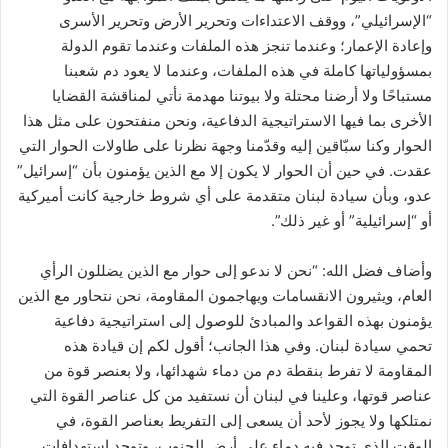
“الإسرائيلي”، ووقف الاعتداءات وتحرير الأرض وتحرير الأسرى
وإعادة ‏الإعمار؛ وعندما تنجز هذه الملفات وعندما تقوم الدولة
بمسؤولياتها كاملة في هذه الملفات، وعندما لا يعود دم ‏شعبنا
مستباحًا ولا أرضنا محتلة ولا بيوتنا مهدمة نأتي لمناقشة القضايا
الأخرى بما فيها الاستراتيجية ‏الدفاعية، ونحن منفتحون على مثل هذا
الحوار وكنا سبّاقين إليه وقدّمنا وجهة نظرنا على طاولات الحوار التي
‏عقدت. في حين أن الحوار لا يكون إلا مع الذين يؤمنون بأن “إسرائيل”
عدو، وبأن سيادة لبنان متقدمة على أي ‏شروط خارجية كانت أميركية
أو “إسرائيلية” أو غير ذلك”.‏
وأضاف فضل الله: “نحن لا ندعو إلى حوار مع الذين يضللون الرأي
العام، ويثيرون الانقسامات ‏ويهاجمون المقاومة، نحن نتحاور مع الذين
يؤمنون بهذه القواعد والمبادئ للوصول إلى استراتيجية دفاعية
‏تحمي سيادة لبنان. وفي هذا الجانب؛ أقول لكم إن قيادة هذه
المقاومة لا تفرط بنقطة دم من دماء شهدائها، ولا ‏بعنصر قوة من
عناصر قوتها، وعلينا في لبنان أن نستفيد من كل عناصر القوة التي
نمتلكها ولا يجوز لأحد ‏أن يسعى إلى التفريط بعناصر القوة، في
الوقت الذي توجد فيه دماء على أرض الجنوب، وتوجد استهدافات