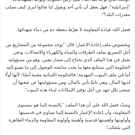
“‏إسرائيلية”، فهل يعقل أن يأتي أحد ويقول لنا تعالوا لنرى كيف نسلب
مقدرات البلد؟”.
فضل الله: قيادة المقاومة لا تفرّط بنقطة دم من دماء شهدائها
وبخصوص ملف إعادة الإعمار؛ قال: “توجد مجموعة من المشاريع من
أجل التسريع بملف الطرقات والمياه ‏والكهرباء والاتصالات، ونحن
نعمل في هذا الملف الذي يحتاج إلى مسار معين، وهو من مسؤولية
الحكومة ‏التي سنتابع معها ما يجب متابعته للوصول إلى ما نصبو إليه.
أما في ملف البيوت المهدمة؛ فالحكومة اللبنانية ‏معنية أيضًا؛ لأنها أولًا
لديها المال، وهي ثانيًا تأتي بالمال، ومن مسؤوليتها عن شعبها أن
تسعى بكل جهد من أجل ‏توفير الإمكانات لبناء هذه البيوت”.‏
وشدّد فضل الله على أن هذا الملف: “بالنسبة إلينا هو بمستوى
المقاومة، وأن إعادة الإعمار بالنسبة إلينا ‏تساوي في قدسيتها
وأولويتها وأهميتها قدسية وأهمية وأولوية المقاومة والدماء الطاهرة
التي سُفكت”.