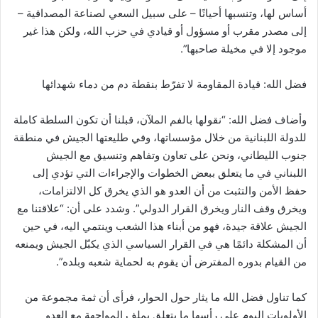
أساس لها، ‏وتنسبها أحيانًا – على سبيل السعي لصناعة المصداقية –
إلى مصدر مقرب أو مسؤول أو قيادي في حزب الله، ولكن هذا غير
موجود إلا في مخيلة صاحبها”.‏
فضل الله: قيادة المقاومة لا تفرّط بنقطة دم من دماء شهدائها
وأضاف فضل الله: “نقولها بالفم الملآن، قبلنا أن تكون السلطة كاملة
للدولة اللبنانية من خلال مؤسساتها، ‏وفي طليعتها الجيش في منطقة
جنوب الليطاني، ونحن على تعاون وتفاهم وتنسيق مع الجيش
اللبناني في ما ‏يتعلق ببعض الخطوات والإجراءات التي تؤدي إلى
حفظ الأمن والتثبت من أن العدو هو الذي يخرق كل ‏الالتزامات،
ويخرق وقف النار ويخرق القرار الدولي”. وشدد على أن: “علاقتنا مع
الجيش علاقة جيدة، فهو من ‏أبناء هذا الشعب وينتمي اليه، في حين
أن المشكلة دائمًا هي في القرار السياسي الذي يكبّل الجيش ويمنعه
من ‏القيام بدوره المفترض أن يقوم به لحماية شعبه وبلده”.‏
كما تناول فضل الله ما يثار حول الحوار، فرأى أن ثمة مجموعة من
الأولويات اليوم على رأسها ما ‏يتعلق بملف المواجهة مع العدو