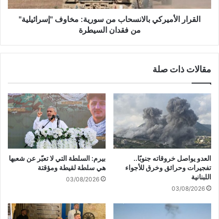
ل
أ
ك
م
القرار الأميركي بالانسحاب من سورية: مخاوف "إسرائيلية"
ي
ي
من فقدان السيطرة
ا
ر
ن
ك
ي
مقالات ذات صلة
ب
ا
ل
ا
ن
س
ح
ا
ب
العدو يواصل خروقاته جنوبًا..
بيرم: السلطة التي لا تعبّر عن شعبها
م
تفجيرات وحرائق وخرق للأجواء
هي سلطة لقيطة ومؤقتة
ن
اللبنانية
03/08/2026
س
03/08/2026
و
ر
ي