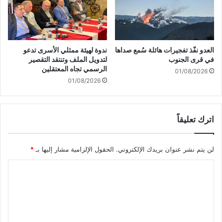
ة
:
م
خ
ا
العدو نفّذ تفجيرات هائلة سُمع صداها
ندوة لهيئة ممثلي الأسرى تدعو
و
في قرى الجنوب
لتدويل الملف وتنتقد التقصير
ف
الرسمي تجاه المعتقلين
01/08/2026
"
01/08/2026
إ
س
ر
اترك تعليقاً
ا
ئ
ي
لن يتم نشر عنوان بريدك الإلكتروني.
الحقول الإلزامية مشار إليها بـ
*
ل
ي
ا
ة
"
ل
م
ت
ن
ع
ف