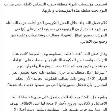
استلمت ‏مؤسسات الدولة منطقة جنوب الليطاني كاملة، حتى صارت
اليوم تحت سلطة هذه المؤسسات وإدارتها.‏
كلام فضل الله جاء، خلال الحفل التكريمي الذي أقامه حزب الله لثلة
من شهداء بلدة يارون ‏الجنوبية في حسينية الإمام علي (ع) في
الحوش، بحضور عوائل الشهداء وفعاليات وشخصيات وعلماء دين
‏وجمع من الأهالي.‏
وقال فضل الله: “عندما قبلت المقاومة بهذه الصيغة؛ كانت هناك
التزامات واضحة من الحكومة اللبنانية ‏بأنها حصلت على التزامات
دولية، بأن تكون هذه المنطقة تحت سيطرة الدولة وأن تلتزم
“إسرائيل” بكل متطلبات ‏ما جرى التفاهم عليه لجهة تطبيق القرار
الدولي 1701، ونحن دائمًا نطالب الحكومة الحالية -لأن الحكم
‏استمرار- بأن تتحمّل مسؤولياتها التي من ضمنها حفظ دماء شعبنا”.‏
وتابع فضل الله: “يوجد آلة للكذب تعمل على مدى 24 ساعة، تبث
الأضاليل والأكاذيب، وتروج لأخبار لا ‏صحة لها على الإطلاق، تهدف
إلى ممارسة حرب نفسية على المقاومة وبيئتها، وتبث أخبارًا لا