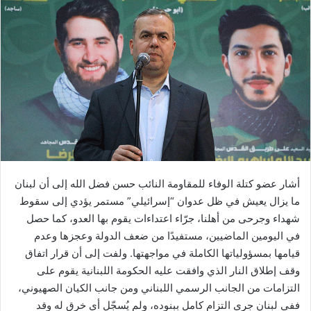
أشار عضو كتلة الوفاء للمقاومة النائب حسن فضل الله إلى أن لبنان
ما يزال يعيش في ظل عدوان “إسرائيلي” ‏مستمر يؤدي إلى سقوط
شهداء وجرحى من أهلنا، جرّاء اعتداءات يقوم بها العدو، كما حصل
في اليومين ‏الماضيين، مستفيدًا من ضعف الدولة وعجزها وعدم
قيامها بمسؤولياتها الكاملة في مواجهتها. ولفت إلى أن قرار ‏اتفاق
وقف إطلاق النار الذي وافقت عليه الحكومة اللبنانية يقوم على
التزامات من الجانب الرسمي اللبناني ‏ومن جانب الكيان الصهيوني،
ففي لبنان جرى التزام كامل ببنوده، ولم يُسجّل أي خرق له وقد