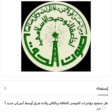
ل
أ
ن
ق
ا
ض
إستفتاء
هل ستنجح مؤامرات الفوضى الخلاقة وبالتالي ولادة شرق أوسط أميركي جديد ؟
نعم