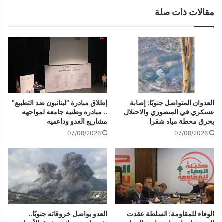
و
ل
مقالات ذات صلة
رً
س
ا
ط
م
ي
ن
ن
ح
ي
ا
ة
ل
:
ة
ا
ا
ل
العدوان المتواصل جنوبًا: إصابة
إطلاق مبادرة “لبنانيون ضد التطبيع”
ل
ا
عسكري في المنصوري والاحتلال
.. مبادرة وطنية جامعة لمواجهة
ج
ح
يحرق محطة مياه شقرا
مشاريع العدو وداعميه
ن
ت
07/08/2026
07/08/2026
و
ل
ن
ا
و
ل
ت
ا
و
ل
ق
إ
ف
س
ه
ر
الوفاء للمقاومة: السلطة عقدت
العدو يواصل خروقاته جنوبًا..
ج
ا