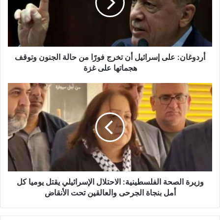
غ
ا
ن
:
ع
ل
أردوغان: على إسرائيل أن تخرج فورًا من حالة الجنون وتوقف
ى
هجماتها على غزة
إ
س
و
ر
ز
ا
ي
ئ
ر
ي
ة
ل
ا
أ
ل
ن
ص
ت
ح
خ
ة
وزيرة الصحة الفلسطينية: الاحتلال الإسرائيلي يقتل يوميا كل
ر
ا
أمل بنجاة الجرحى والعالقين تحت الأنقاض
ج
ل
ف
ف