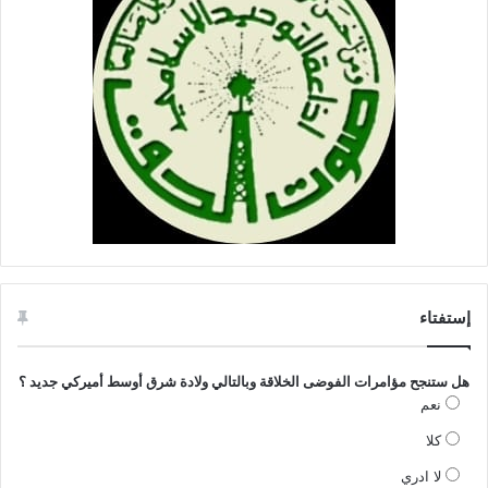
إستفتاء
هل ستنجح مؤامرات الفوضى الخلاقة وبالتالي ولادة شرق أوسط أميركي جديد ؟
نعم
كلا
لا ادري