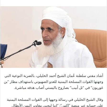
أشاد مفتي سلطنة عُمان الشيخ أحمد الخليلي، بالضربة النوعية التي
وجهتها القوات المسلحة اليمنية للعدو الصهيوني باستهداف مطار “بن
غوريون” في “تل أبيب” بصاروخ باليستي أصاب هدفه مباشرة.
وقال الشيخ الخليلي في رسالة وجهها إلى القوات المسلحة اليمنية
على حسابه عبر منصة “إكس”: “إننا لنحيي مغاوير اليمن الأبطال