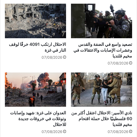
إ
ي
ل
ل
ى
ي
ا
"
ت
ع
ف
ل
ا
ى
تصعيد واسع في الضفة والقدس
الاحتلال ارتكب 4091 خرقًا لوقف
ق
ل
وعشرات الإصابات والاعتقالات في
النار في غزة
ف
ب
مخيم قلنديا
07/08/2026
ي
ن
07/08/2026
ا
ا
ل
ن
م
ل
ف
ا
ا
ي
و
خ
ض
د
ا
م
نادي الأسير: الاحتلال اعتقل أكثر من
العدوان على غزة: شهيد وإصابات
ت
ا
60 فلسطينيًا خلال حملة اقتحام
وتوغلات في خروقات جديدة
ر
ل
مخيم قلنديا
للاحتلال
ه
م
07/08/2026
07/08/2026
ن
ص