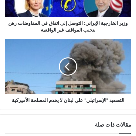
خ
ا
ر
ج
وزير الخارجية الإيراني: التوصل إلى اتفاق في المفاوضات رهن
ي
بتجنب المواقف غير الواقعية
ة
ا
ا
ل
ل
إ
ت
ي
ص
ر
ع
ا
ي
ن
د
ي
"
:
ا
ا
ل
التصعيد "الإسرائيلي" على لبنان لا يخدم المصلحة الأميركية
ل
إ
ت
س
و
ر
مقالات ذات صلة
ص
ا
ل
ئ