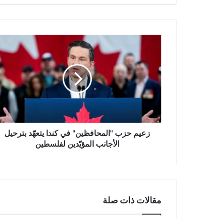
ز
ع
ي
م
ح
ز
ب
"
ا
ل
زعيم حزب "المحافظين" في كندا يتعهّد بترحيل
م
الأجانب المؤيّدين لفلسطين
ح
ا
ف
ظ
ي
مقالات ذات صلة
ن
"