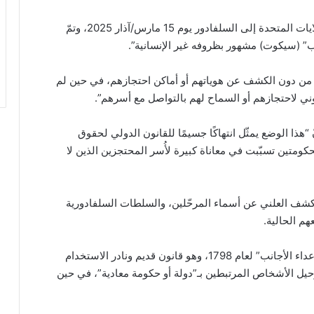
وأوضحت المنظمة، في تقرير، أنّ “هؤلاء رُحّلوا من الولايات المتحدة إلى السلفادور يوم 15 مارس/آذار 2025، وتمّ
” (سيكوت) مشهور بظروفه غير الإنسانية”.
 من دون الكشف عن هوياتهم أو أماكن احتجازهم، في حين لم
نوني لاحتجازهم أو السماح لهم بالتواصل مع أسرهم”.
“هذا الوضع يمثّل انتهاكًا جسيمًا للقانون الدولي لحقوق
لحكومتين تسبّبت في معاناة كبيرة لأُسر المحتجزين الذين لا
شف العلني عن أسماء المرحّلين، والسلطات السلفادورية
م الحالية.
وأشارت المنظمة إلى أن 137 رُحّلوا بموجب قانون “الأعداء الأجانب” لعام 1798، وهو قانون قديم ونادر الاستخدام
حيل الأشخاص المرتبطين بـ”دولة أو حكومة معادية”، في حين