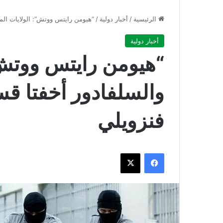
الرئيسية
/
أخبار دولية
/
“هيومن رايتس ووتش”: الولايات المتحدة و
أخبار دولية
“هيومن رايتس ووتش”
فنزويلي
فيسبوك
‫X