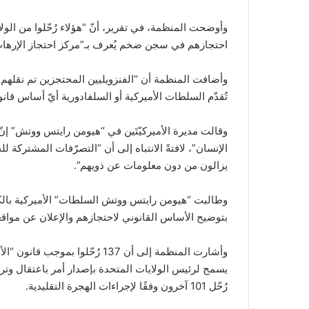
احتجازهم في سجن ضخم يُعرف بـ”مركز احتجاز الإرهاب
وأضافت المنظمة أن “الفنزويليين المحتجزين تم نقلهم
تُقدّم السلطات الأميركية أو السلفادورية أيّ أساس قا
وقالت مديرة الأميركيّتَين في “هيومن رايتس ووتش” إنّ 
الإنسان”، لافتةً الانتباه إلى أن “التصرّفات المشتركة ل
يزالون من دون معلومات عن ذويهم”.
وطالبت “هيومن رايتس ووتش السلطات” الأميركية بالك
بتوضيح الأساس القانوني لاحتجازهم والإعلان عن مواقعه
يسمح لرئيس الولايات المتحدة بإصدار أمر باعتقال وتر
رُحّل 101 آخرون وفقًا لإجراءات الهجرة التقليدية.