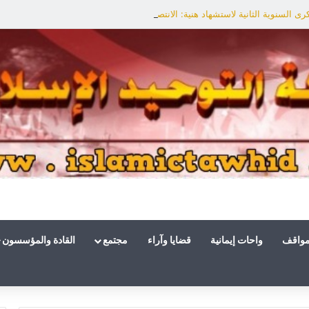
ى السنوية الثانية لاستشهاد هنية: الانتصار لفلسطين أقرب
مواقف
واحات إيمانية
قضايا وآراء
مجتمع
القادة والمؤسسون