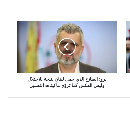
ب
ر
و
:
ا
ل
س
ل
ا
ح
برو: السلاح الذي حمى لبنان نتيجة للاحتلال
ا
وليس العكس كما تروّج ماكينات التضليل
ل
ذ
ي
ح
م
ى
ل