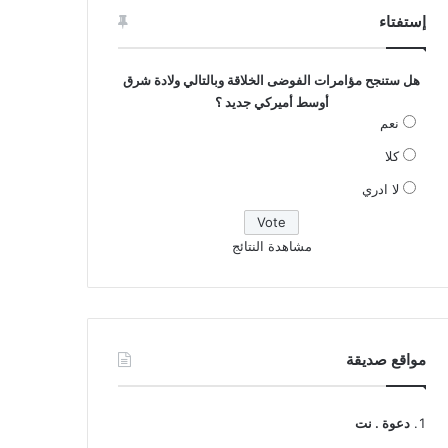
إستفتاء
هل ستنجح مؤامرات الفوضى الخلاقة وبالتالي ولادة شرق
أوسط أميركي جديد ؟
نعم
كلا
لا ادري
مشاهدة النتائج
مواقع صديقة
دعوة . نت