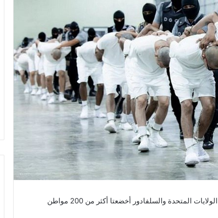
كشفت منطمة “هيومن رايتس ووتش” عن أن حكومتَي الولايات المتحدة والسلفادور أخضعتا أكثر من 200 مواطن