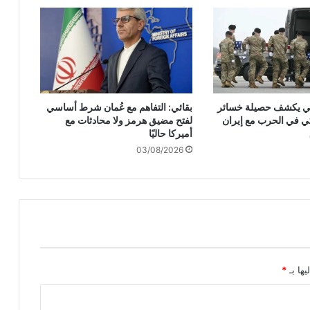
ب
ن
ا
ن
ن
ت
ي
ركي يكشف حصيلة خسائر
بقائي: التفاهم مع عُمان شرط أساسي
ج
ي في الحرب مع إيران
لفتح مضيق هرمز ولا محادثات مع
ة
أميركا حاليًا
ل
03/08/2026
ل
ا
ح
ت
ل
ا
ل
و
ل
يها بـ
*
ي
س