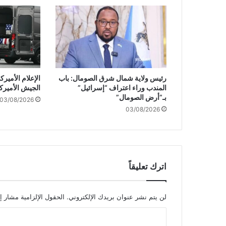
ف
ي
ك
ن
د
ا
ي
رئيس ولاية شمال شرق الصومال: باب
الإعلام الأمي
ت
المندب وراء اعتراف “إسرائيل”
الجيش الأميرك
ع
بـ”أرض الصومال”
03/08/2026
هّ
03/08/2026
د
ب
ت
ر
ح
ي
اترك تعليقاً
ل
ا
ل
لن يتم نشر عنوان بريدك الإلكتروني.
الحقول الإلزامية مشار إل
أ
ا
ج