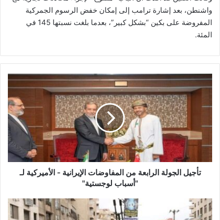
واشنطن، بعد إشارة ترامب إلى إمكان خفض الرسوم الجمركية
المفروضة على بكين “بشكل كبير”، بعدما بلغت نسبتها 145 في
المئة.
ت
أ
ج
ي
ل
ا
ل
ج
و
ل
تأجيل الجولة الرابعة من المفاوضات الإيرانية - الأميركية لـ
ة
"أسباب لوجستية"
ا
ل
"
ر
ا