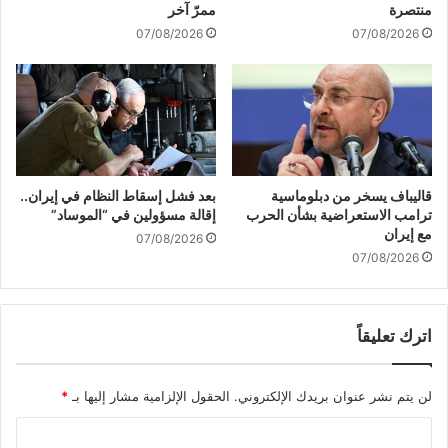
ا
منتصرة
ممرّ آخر
ي
ل
07/08/2026
07/08/2026
ة
د
-
ر
ا
و
ل
ز
أ
و
م
إ
ي
ح
ر
ر
قاليباف يسخر من دبلوماسية
بعد فشل إسقاط النظام في إيران..
ك
ا
ترامب الاستعراضية بشأن الحرب
إقالة مسؤولين في “الموساد”
ي
ق
مع إيران
07/08/2026
ة
ج
07/08/2026
ل
ث
ـ
ث
"
ب
اترك تعليقاً
أ
ع
س
ض
ب
ه
لن يتم نشر عنوان بريدك الإلكتروني.
الحقول الإلزامية مشار إليها بـ
*
ا
م
ب
ا
ل