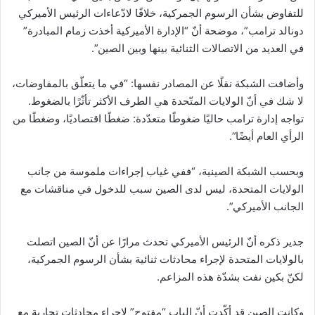
للتفاوض بشأن الرسوم الجمركية، خلافًا لادّعاءات الرئيس الأميركي
دونالد ترامب”، موضحة أنّ “الإدارة الأميركية أخذت زمام المبادرة”
في العديد من الاتصالات الثنائية بينها وبين الصين”.
وأضافت الشبكة نقلًا عن المصادر نفسها: “في ما يتعلّق بالمفاوضات،
لا شك في أنّ الولايات المتّحدة هي الطرف الأكثر تأثّرًا بالضغوط.
تواجه إدارة ترامب حاليًا ضغوطًا متعدّدة: ضغطًا اقتصاديًا، وضغطًا من
الرأي العام أيضًا”.
وبحسب الشبكة الصينية، “ففي غياب إجراءات ملموسة من جانب
الولايات المتحدة، ليس لدى الصين سبب للدخول في مناقشات مع
الجانب الأميركي”.
جدير ذكره أنّ الرئيس الأميركي تحدث مرارًا عن أنّ الصين اتصلت
بالولايات المتحدة لإجراء محادثات ثنائية بشأن الرسوم الجمركية،
لكنّ بكين نفت بشدّة هذه المزاعم.
وكانت الصين قد أكّدت أنّ الباب “مفتوح” لإجراء محادثات تجارية مع