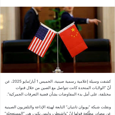
كشفت وسيلة إعلامية رسمية صينية، الخميس 1 أيار/مايو 2025، عن
أنّ “الولايات المتحدة كانت تتواصل مع الصين من خلال قنوات
مختلفة، على أمل بدء المفاوضات بشأن قضية التعرفات الجمركية”.
ونقلت شبكة “يويوان تانتيان” التابعة لهيئة الإذاعة والتلفزيون الصينية
عن مصادر مطّلعة قولها إنّ “واشنطن، وليس بكين، هي “المستعجلة”