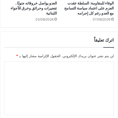
إ
ا
الوفاء للمقاومة: السلطة عقدت
العدو يواصل خروقاته جنوبًا..
ب
ل
العزم على اعتماد سياسة التسامح
تفجيرات وحرائق وخرق للأجواء
ا
أ
مع العدو رغم كل إجرامه
اللبنانية
د
ه
03/08/2026
07/08/2026
ة
ا
ض
ل
د
ي
ا
اترك تعليقاً
ي
ل
ت
ش
ح
لن يتم نشر عنوان بريدك الإلكتروني.
الحقول الإلزامية مشار إليها بـ
*
ع
ضّ
ب
ر
ا
ا
و
ل
ن
ل
ف
ل
ت
ل
ل
ع
س
ع
ط
و
ل
ي
د
ي
ن
ة
ي
ق