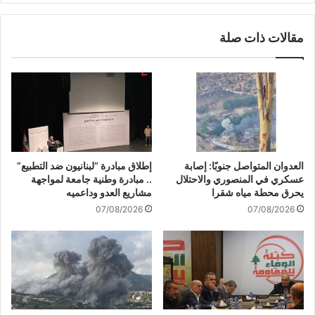
ر
ي
ك
ي
مقالات ذات صلة
ي
د
ة
خ
ا
ل
ل
ب
ص
ل
ه
د
ي
ة
و
ح
ن
و
العدوان المتواصل جنوبًا: إصابة
إطلاق مبادرة “لبنانيون ضد التطبيع”
ي
ش
عسكري في المنصوري والاحتلال
.. مبادرة وطنية جامعة لمواجهة
ة
ا
يحرق محطة مياه شقرا
مشاريع العدو وداعميه
ف
ل
07/08/2026
07/08/2026
ي
س
ي
ح
د
ر
ع
ب
ل
ا
ي
ل
و