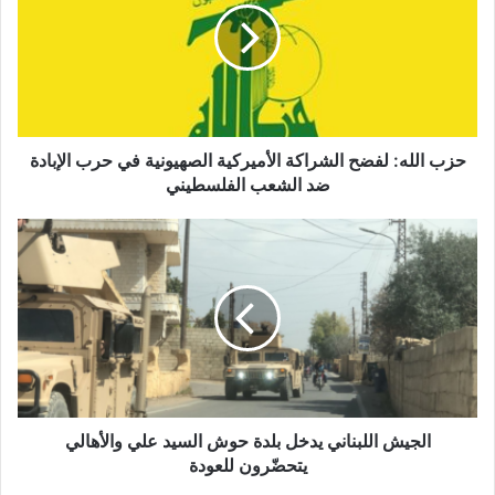
ا
ل
ل
ه
:
ل
ف
حزب الله: لفضح الشراكة الأميركية الصهيونية في ‏حرب الإبادة
ض
ضد الشعب الفلسطيني
ح
ا
ا
ل
ل
ش
ج
ر
ي
ا
ش
ك
ا
ة
ل
ا
ل
ل
ب
أ
ن
الجيش اللبناني يدخل بلدة حوش السيد علي والأهالي
م
ا
يتحضّرون للعودة
ي
ن