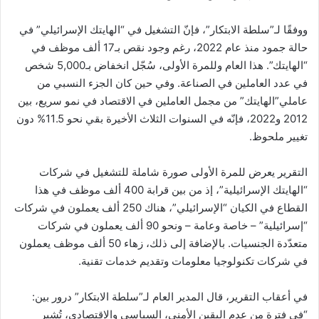
ووفقًا لـ”سلطة الابتكار”، فإنّ التشغيل في “الهايتك الإسرائيلي” في
حالة جمود منذ عام 2022، رغم وجود نقص بـ17 ألف موظف في
“الهايتك”. هذا العام وللمرة الأولى، سُجّل انخفاض بـ5,000 شخص
في عدد العاملين في الصناعة. وفي حين كان الجزء النسبي من
عاملي”الهايتك” من مجمل العاملين في الاقتصاد في نمو سريع، بين
2012 و2022، فإنّه في السنوات الثلاث الأخيرة بقي نحو 11.5% دون
تغيير ملحوظ.
التقرير يعرض للمرة الأولى صورة شاملة للتشغيل في شركات
“الهايتك الإسرائيلية”، إذ من بين قرابة 400 ألف موظف في هذا
القطاع في الكيان “الإسرائيلي”، هناك 250 ألف يعملون في شركات
“إسرائيلية” – خاصة وعامة – ونحو 90 ألف يعملون في شركات
متعدّدة الجنسيات. بالإضافة إلى ذلك، زهاء 50 ألف موظف يعملون
في شركات تكنولوجيا معلومات وتقديم خدمات تقنية.
في أعقاب التقرير، قال المدير العام لـ”سلطة الابتكار” درور بين:
“في فترة من عدم اليقين الأمني، السياسي والاقتصادي، تُشير