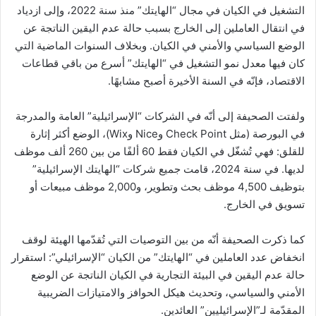
التشغيل في الكيان في مجال “الهايتك” منذ سنة 2022، وإلى ازدياد
في انتقال العاملين إلى الخارج بسبب حالة عدم اليقين الناتجة عن
الوضع السياسي والأمني في الكيان. وبخلاف السنوات الماضية التي
كان فيها معدل نمو التشغيل في “الهايتك” أسرع من باقي قطاعات
الاقتصاد، فإنّه في السنة الأخيرة أصبح مشابهًا.
ولفتت الصحيفة إلى أنّه في الشركات “الإسرائيلية” العامة والمدرجة
في البورصة (مثل Check Point وNice وWix)، الوضع أكثر إثارة
للقلق: فهي تُشغّل في الكيان فقط 60 ألفًا من بين 260 ألف موظف
لديها. في سنة 2024، قامت جميع شركات “الهايتك الإسرائيلية”
بتوظيف 4,500 موظف بحث وتطوير، و2,000 موظف مبيعات أو
تسويق في الخارج.
كما ذكرت الصحيفة أنّه من بين التوصيات التي تُقدّمها الهيئة لوقف
انخفاض عدد العاملين في “الهايتك” من الكيان “الإسرائيلي”: استقرار
حالة عدم اليقين في البيئة التجارية في الكيان الناتجة عن الوضع
الأمني والسياسي، وتحديث هيكل الحوافز والامتيازات الضريبية
المقدّمة لـ”الإسرائيليين” العائدين.