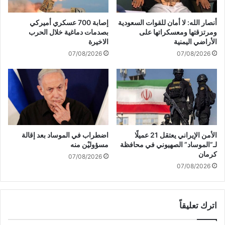
ب
ا
أنصار الله: لا أمان للقوات السعودية
إصابة 700 عسكري أميركي
ل
ومرتزقتها ومعسكراتها على
بصدمات دماغية خلال الحرب
ف
الأراضي اليمنية
الاخيرة
ل
07/08/2026
07/08/2026
س
ط
ي
ن
ي
ف
ي
م
الأمن الإيراني يعتقل 21 عميلًا
اضطراب في الموساد بعد إقالة
ج
لـ”الموساد” الصهيوني في محافظة
مسؤوليْن منه
م
كرمان
07/08/2026
ع
07/08/2026
ا
ل
ح
اترك تعليقاً
د
ث