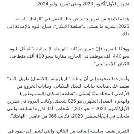
تشرين الأول/أكتوبر 2023 وحتى تموز/ يوليو 2024″.
هذا ما يتّضح من تقرير جديد عن حالة العمل في “الهايتك” لسنة
2025، نشرته ما تسمّى بـ”سلطة الابتكار”، صباح اليوم بالإضافة إلى
ذلك.
ووفقًا للتقرير، فإنّ جميع شركات “الهايتك الإسرائيلية” تُشغّل اليوم
نحو 440 ألف موظف في الخارج، مقارنة بنحو 400 ألف فقط في
الكيان “الإسرائيلي”.
وأشارت الصحيفة إلى أنّ بيانات “الريلوتيشن (الانتقال) طويل الأمد”
تعتمد على معالجة بيانات التعداد السكاني، وبيانات الخروج من
الأراضي المحتلة ممَّا يُسمّى بـ”سلطة السكان (المستوطنين)
والهجرة. المعدل الشهري هو 826 شخصًا، وكانت الذروة في تشرين
الأول/أكتوبر 2023 – نحو 1,207 أشخاص، أمّا الذروة السابقة، والتي
سُجلت في آب/أغسطس 2023، فكانت 966 من عاملي “الهايتك”.
التقرير يشمل سلسلة إضافية من النتائج، والتي تُشير إلى جمود في