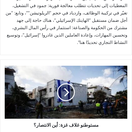
المعطيات إلى تحديات تتطلب معالجة فورية: جمود في التشغيل،
تغيّر في تركيبة الوظائف، وازدياد في حجم “الريلوتيشن””، وتابع: “من
أجل ضمان مستقبل “الهايتك الإسرائيلي”، هناك حاجة إلى جهد
مشترك من الحكومة والصناعة: استثمار في رأس المال البشري،
وتحسين المهارات، وإعادة العاملين الذين غادروا “إسرائيل”، وتوسيع
النشاط التجاري تحديدًا هنا”.
م
س
ت
و
ط
ن
و
غ
ل
ا
مستوطنو غلاف غزة: أين الانتصار؟
ف